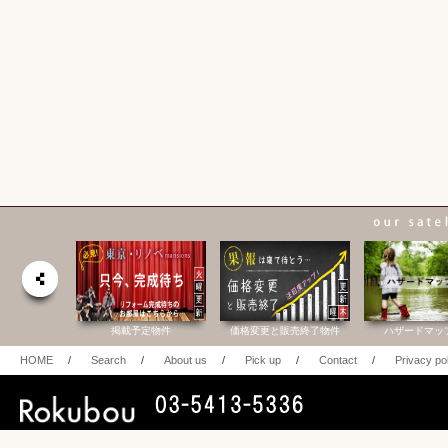
合研究所
掲載予定物件
価格変更と販売終了物件
ハザードマッ
HOME
/
Search
/
About us
/
Pick up
/
Contact
/
Privacy po