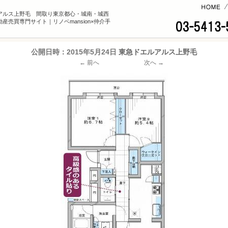
コンテンツへ
アルス上野毛 間取り東京都心・城南・城西
産売買専門サイト｜リノベmansion×仲介手
公開日時：
2015年5月24日
東急ドエルアルス上野毛
← 前へ
次へ →