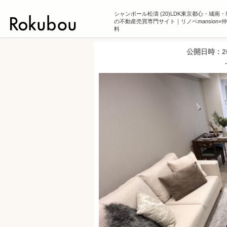
シャンボール松濤 (20)LDK東京都心・城南
の不動産売買専門サイト｜リノベmansion×
料
公開日時：
2