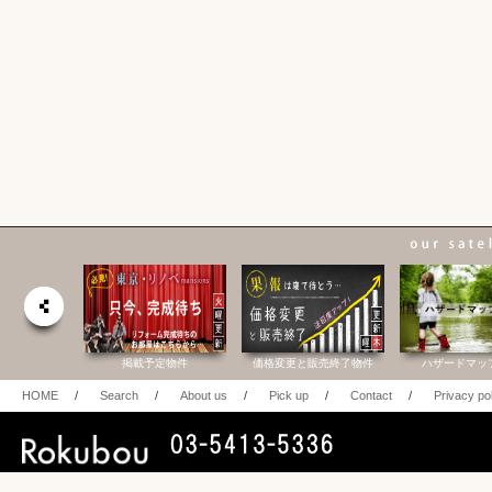
合研究所
掲載予定物件
価格変更と販売終了物件
ハザードマッ
HOME
/
Search
/
About us
/
Pick up
/
Contact
/
Privacy po