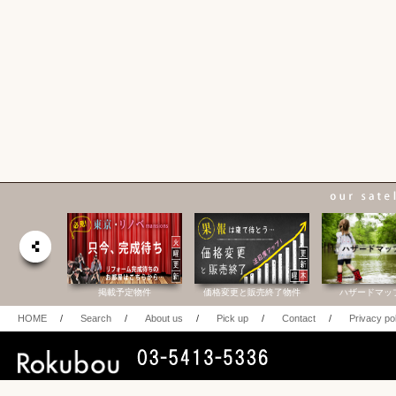
合研究所
掲載予定物件
価格変更と販売終了物件
ハザードマッ
HOME
/
Search
/
About us
/
Pick up
/
Contact
/
Privacy po