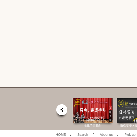
社 公式HP
六棒総合研究所
掲載予定物件
価格変更と
HOME
/
Search
/
About us
/
Pick up