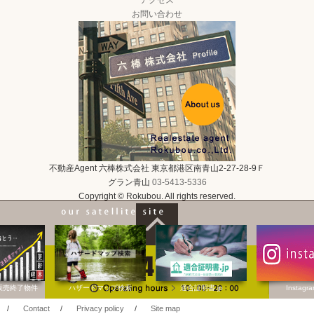
アクセス
お問い合わせ
不動産Agent 六棒株式会社
東京都港区南青山2-27-28-9Ｆ
グラン青山
03-5413-5336
Copyright © Rokubou. All rights reserved.
販売終了物件
ハザードマップ検索
適合証明書.jp
Instagr
/
Contact
/
Privacy policy
/
Site map