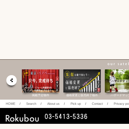
合研究所
掲載予定物件
価格変更と販売終了物件
ハザードマッ
HOME
/
Search
/
About us
/
Pick up
/
Contact
/
Privacy po