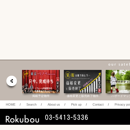
合研究所
掲載予定物件
価格変更と販売終了物件
ハザードマッ
HOME
/
Search
/
About us
/
Pick up
/
Contact
/
Privacy po