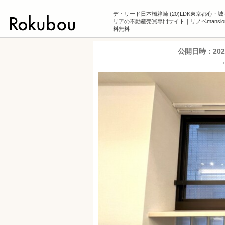
デ・リード日本橋箱崎 (20)LDK東京都心・
リアの不動産売買専門サイト｜リノベmansio
料無料
公開日時：
20