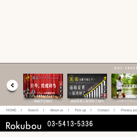
合研究所
掲載予定物件
価格変更と販売終了物件
ハザードマッ
HOME
/
Search
/
About us
/
Pick up
/
Contact
/
Privacy po