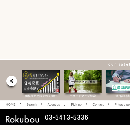
定物件
価格変更と販売終了物件
ハザードマップ検索
適合証明書.
HOME
/
Search
/
About us
/
Pick up
/
Contact
/
Privacy po