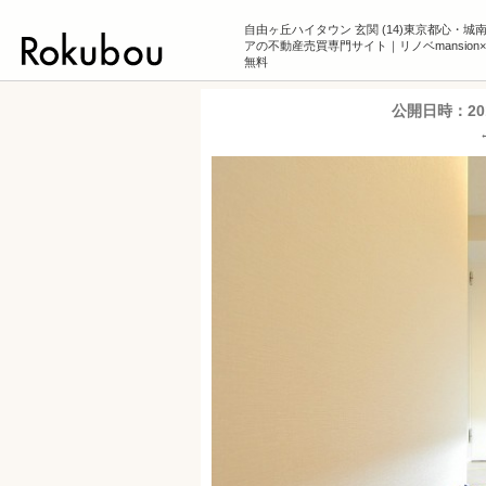
自由ヶ丘ハイタウン 玄関 (14)東京都心・城
アの不動産売買専門サイト｜リノベmansion
無料
公開日時：
2