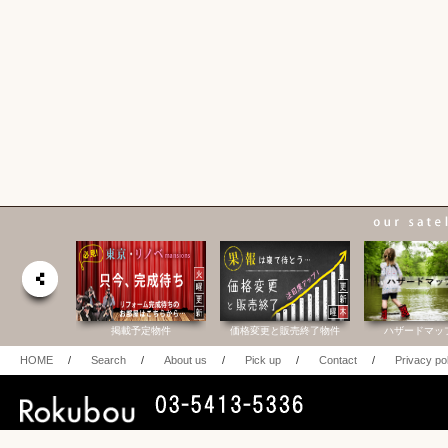
合研究所
掲載予定物件
価格変更と販売終了物件
ハザードマッ
HOME
/
Search
/
About us
/
Pick up
/
Contact
/
Privacy po