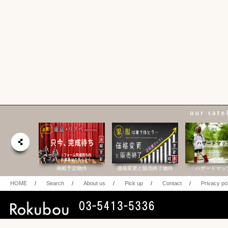
合研究所
掲載予定物件
価格変更と販売終了物件
ハザードマッ
HOME
/
Search
/
About us
/
Pick up
/
Contact
/
Privacy po