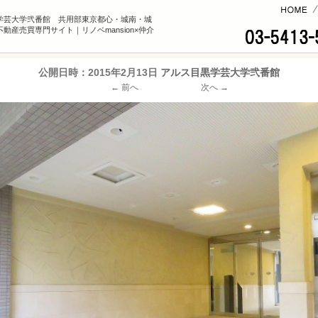
コンテンツへ
学芸大学弐番館 共用部東京都心・城南・城
動産売買専門サイト｜リノベmansion×仲介
公開日時：
2015年2月13日
アルス目黒学芸大学弐番館
← 前へ
次へ →