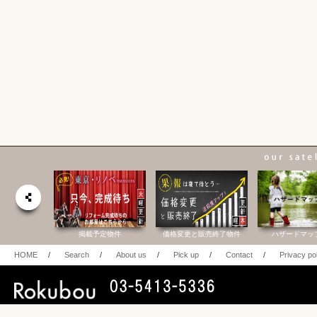
合研究所
掲載予定物件
価格変更と販売終了物件
ハザードマッ
HOME
/
Search
/
About us
/
Pick up
/
Contact
/
Privacy po