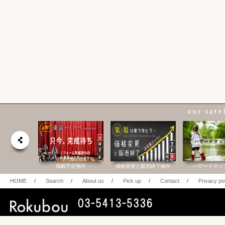
合研究所
掲載予定物件
価格変更と販売終了物件
ハザードマッ
HOME
/
Search
/
About us
/
Pick up
/
Contact
/
Privacy po