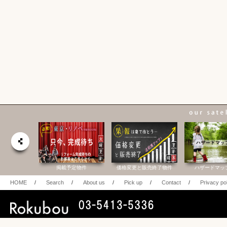
合研究所
掲載予定物件
価格変更と販売終了物件
ハザードマッ
HOME
/
Search
/
About us
/
Pick up
/
Contact
/
Privacy po