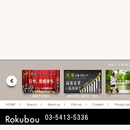
合研究所
掲載予定物件
価格変更と販売終了物件
ハザードマッ
HOME
/
Search
/
About us
/
Pick up
/
Contact
/
Privacy po