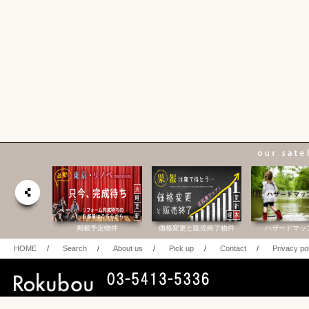
合研究所
掲載予定物件
価格変更と販売終了物件
ハザードマッ
HOME
/
Search
/
About us
/
Pick up
/
Contact
/
Privacy po