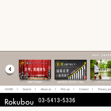
合研究所
掲載予定物件
価格変更と販売終了物件
ハザードマッ
HOME
/
Search
/
About us
/
Pick up
/
Contact
/
Privacy po