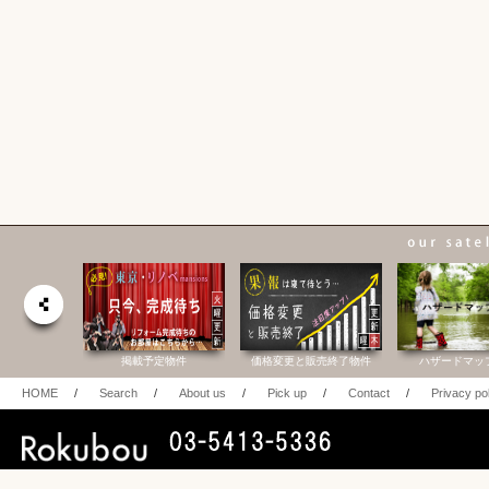
合研究所
掲載予定物件
価格変更と販売終了物件
ハザードマッ
HOME
/
Search
/
About us
/
Pick up
/
Contact
/
Privacy po