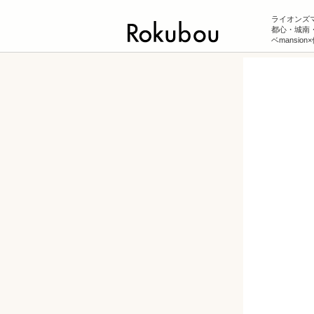
ライオンズマ
都心・城南
ベmansio