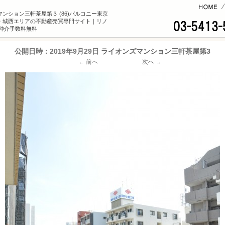
コンテンツへ
ンション三軒茶屋第３ (86)バルコニー東京
・城西エリアの不動産売買専門サイト｜リノ
n×仲介手数料無料
公開日時：
2019年9月29日
ライオンズマンション三軒茶屋第3
← 前へ
次へ →