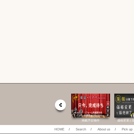
社 公式HP
六棒総合研究所
掲載予定物件
価格変更と
HOME
/
Search
/
About us
/
Pick up