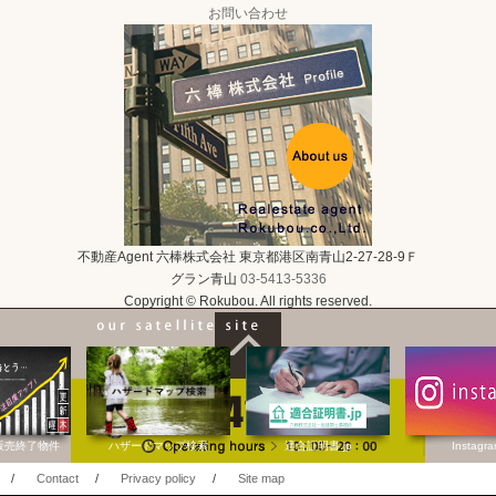
お問い合わせ
不動産Agent 六棒株式会社
東京都港区南青山2-27-28-9Ｆ
グラン青山
03-5413-5336
Copyright © Rokubou. All rights reserved.
販売終了物件
ハザードマップ検索
適合証明書.jp
Instagr
/
Contact
/
Privacy policy
/
Site map