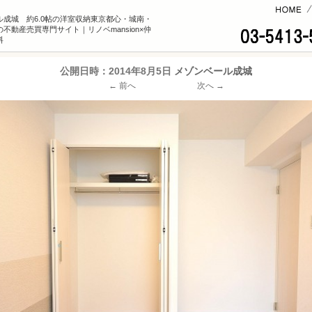
コンテンツへ
ル成城 約6.0帖の洋室収納東京都心・城南・
不動産売買専門サイト｜リノベmansion×仲
料
公開日時：
2014年8月5日
メゾンベール成城
← 前へ
次へ →