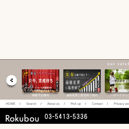
合研究所
掲載予定物件
価格変更と販売終了物件
ハザードマッ
HOME
/
Search
/
About us
/
Pick up
/
Contact
/
Privacy po