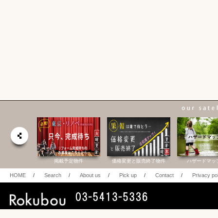
合研究所
掲載予定物件
価格変更と販売終了物件
ハザードマッ
HOME
/
Search
/
About us
/
Pick up
/
Contact
/
Privacy po