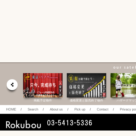
合研究所
掲載予定物件
価格変更と販売終了物件
ハザードマッ
HOME
/
Search
/
About us
/
Pick up
/
Contact
/
Privacy po