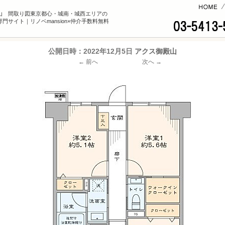
コンテンツへ
山 間取り図東京都心・城南・城西エリアの
門サイト｜リノベmansion×仲介手数料無料
公開日時：
2022年12月5日
アクス御殿山
← 前へ
次へ →