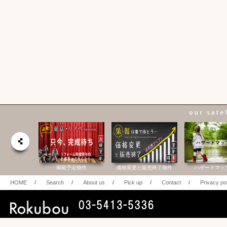
合研究所
掲載予定物件
価格変更と販売終了物件
ハザードマッ
HOME
/
Search
/
About us
/
Pick up
/
Contact
/
Privacy po