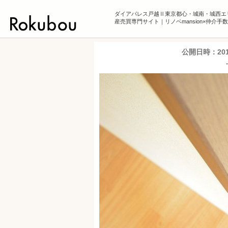
ダイアパレス戸越Ⅱ東京都心・城南・城西エ
産売買専門サイト｜リノベmansion×仲介手
公開日時：
20