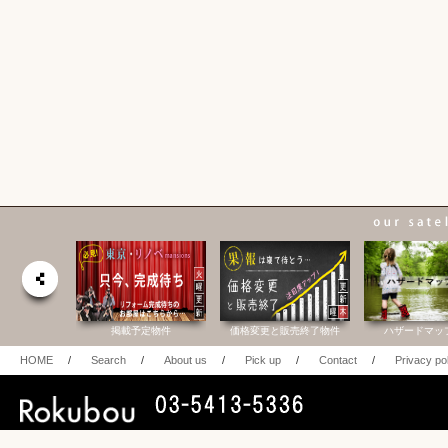
合研究所
掲載予定物件
価格変更と販売終了物件
ハザードマッ
HOME
/
Search
/
About us
/
Pick up
/
Contact
/
Privacy po