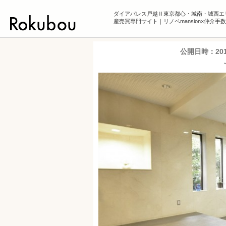
ダイアパレス戸越Ⅱ東京都心・城南・城西エ
産売買専門サイト｜リノベmansion×仲介手
公開日時：
20