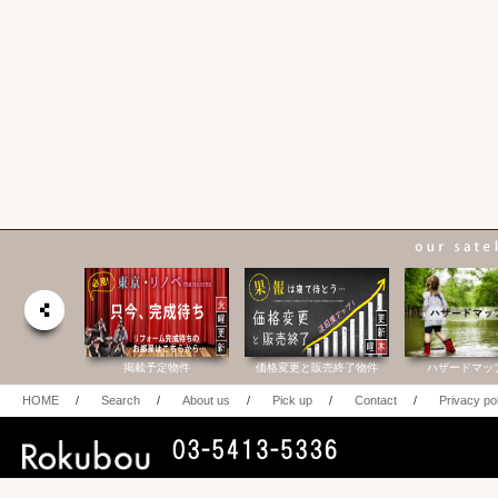
合研究所
掲載予定物件
価格変更と販売終了物件
ハザードマッ
HOME
/
Search
/
About us
/
Pick up
/
Contact
/
Privacy po