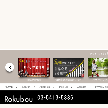
合研究所
掲載予定物件
価格変更と販売終了物件
ハザードマッ
HOME
/
Search
/
About us
/
Pick up
/
Contact
/
Privacy po