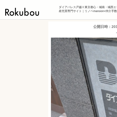
ダイアパレス戸越Ⅱ東京都心・城南・城西エ
産売買専門サイト｜リノベmansion×仲介手
公開日時：
20