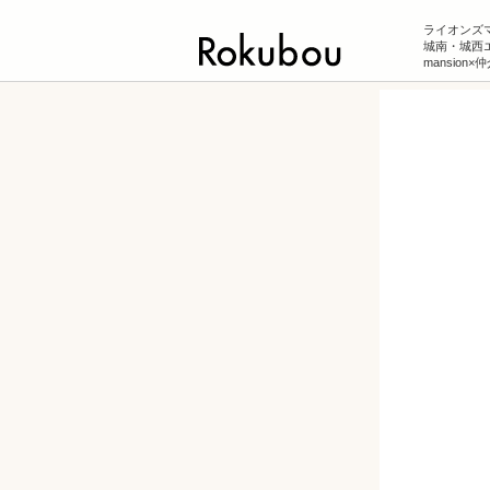
ライオンズ
城南・城西
mansion