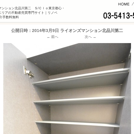
コンテンツへ
マンション北品川第二 Ｓ/Ｃｌｏ東京都心・
エリアの不動産売買専門サイト｜リノベ
×仲介手数料無料
公開日時：
2014年3月9日
ライオンズマンション北品川第二
← 前へ
次へ →