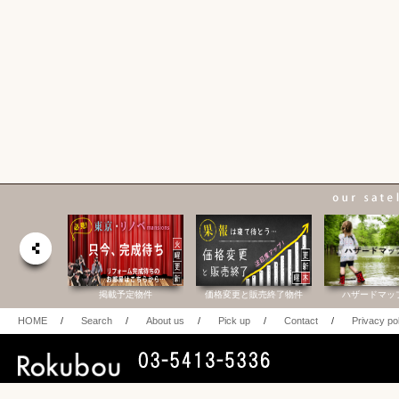
合研究所
掲載予定物件
価格変更と販売終了物件
ハザードマッ
HOME
/
Search
/
About us
/
Pick up
/
Contact
/
Privacy po