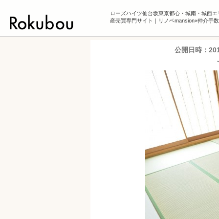
ローズハイツ仙台坂東京都心・城南・城西エ
産売買専門サイト｜リノベmansion×仲介手
公開日時：
20