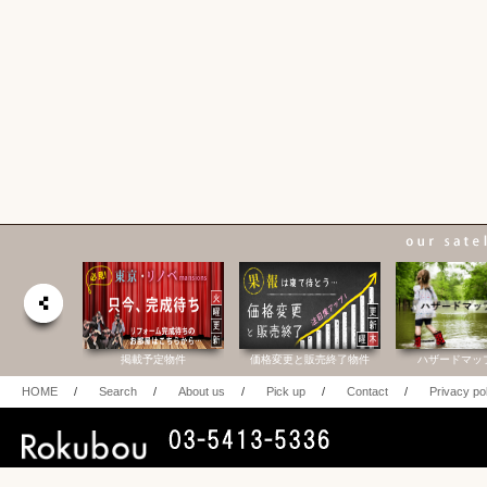
合研究所
掲載予定物件
価格変更と販売終了物件
ハザードマッ
HOME
/
Search
/
About us
/
Pick up
/
Contact
/
Privacy po