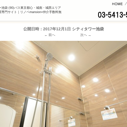
コンテンツへ
池袋 (90)バス東京都心・城南・城西エリア
専門サイト｜リノベmansion×仲介手数料無
公開日時：
2017年12月1日
シティタワー池袋
← 前へ
次へ →