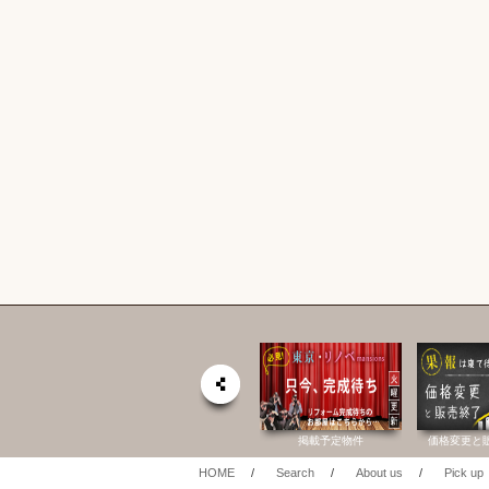
社 公式HP
六棒総合研究所
掲載予定物件
価格変更と
HOME
/
Search
/
About us
/
Pick up