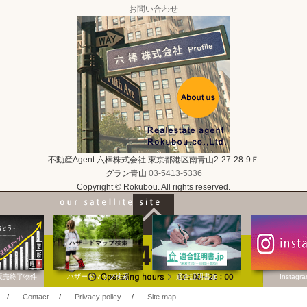
お問い合わせ
不動産Agent 六棒株式会社
東京都港区南青山2-27-28-9Ｆ
グラン青山
03-5413-5336
Copyright © Rokubou. All rights reserved.
販売終了物件
ハザードマップ検索
適合証明書.jp
Instagr
/
Contact
/
Privacy policy
/
Site map