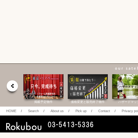
合研究所
掲載予定物件
価格変更と販売終了物件
ハザードマッ
HOME
/
Search
/
About us
/
Pick up
/
Contact
/
Privacy po