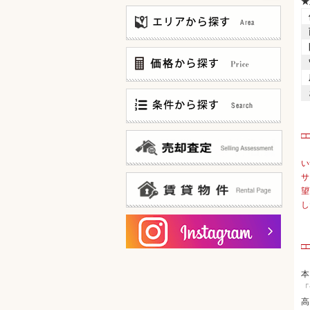
★
〜3,000万
3,000万〜5,000万
5,000万〜8,000万
・
8,000万〜12,000万
仲介手数料無料
□
12,000万〜
仲介手数料お値引中
20F建て以上 タワーマンション
い
新築マンション
サ
邸宅風?低層マンション
望
100世帯以上 大規模マンション
し
ゲストルームあります!
オーナー様ログイン
宅配ボックスあります!
賃貸物件一覧
共用部分ミドリ充実!
□
内廊下(&内廊下風)タイプ
・
15帖以上 広々リビング
本
陽当たり良好なお部屋です！
「
カドベヤ 角部屋です！
高
スーパー・コンビニ 徒歩5分以内