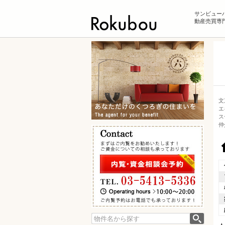
サンビュー
動産売買専門
文
エ
ス
仲
検索: