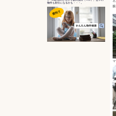
不
物件も割引になるかも・・・。
眼
マ