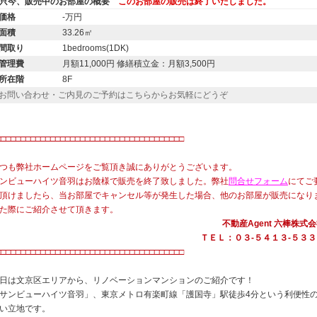
只今、販売中のお部屋の概要
このお部屋の販売は終了いたしました。
価格
-万円
面積
33.26㎡
間取り
1bedrooms(1DK)
管理費
月額11,000円 修繕積立金：月額3,500円
所在階
8F
お問い合わせ・ご内見のご予約はこちらからお気軽にどうぞ
□□□□□□□□□□□□□□□□□□□□□□□□□□□□□□□□□□□□□□
つも弊社ホームページをご覧頂き誠にありがとうございます。
ンビューハイツ音羽はお陰様で販売を終了致しました。弊社
問合せフォーム
にてご
頂けましたら、当お部屋でキャンセル等が発生した場合、他のお部屋が販売になり
た際にご紹介させて頂きます。
不動産Agent 六棒株式
ＴＥＬ：０３‐５４１３‐５３３
□□□□□□□□□□□□□□□□□□□□□□□□□□□□□□□□□□□□□□
日は文京区エリアから、リノベーションマンションのご紹介です！
サンビューハイツ音羽」、東京メトロ有楽町線「護国寺」駅徒歩4分という利便性
い立地です。