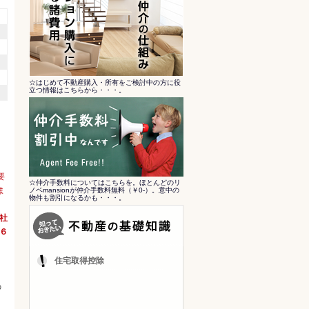
☆はじめて不動産購入・所有をご検討中の方に役
立つ情報はこちらから・・・。
要
☆仲介手数料についてはこちらを。ほとんどのリ
ま
ノベmansionが仲介手数料無料（￥0-）。意中の
物件も割引になるかも・・・。
会社
６
住宅取得控除
の