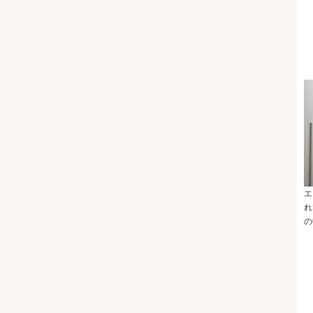
エ
れ
の