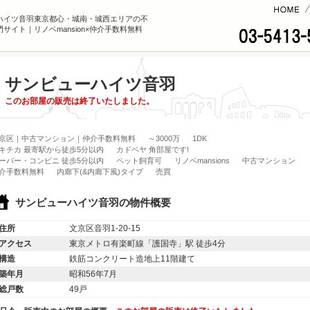
コンテンツへ
ハイツ音羽東京都心・城南・城西エリアの不
サイト｜リノベmansion×仲介手数料無料
サンビューハイツ音羽
このお部屋の販売は終了いたしました。
京区｜中古マンション｜仲介手数料無料
～3000万
1DK
キチカ 最寄駅から徒歩5分以内
カドベヤ 角部屋です!
ーパー・コンビニ 徒歩5分以内
ペット飼育可
リノベmansions
中古マンション
介手数料無料
内廊下(&内廊下風)タイプ
売買
サンビューハイツ音羽の物件概要
住所
文京区音羽1-20-15
アクセス
東京メトロ有楽町線「護国寺」駅 徒歩4分
構造
鉄筋コンクリート造地上11階建て
築年月
昭和56年7月
総戸数
49戸