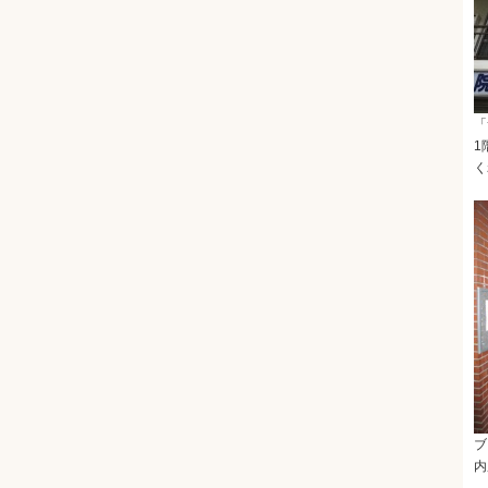
「
1
く
ブ
内