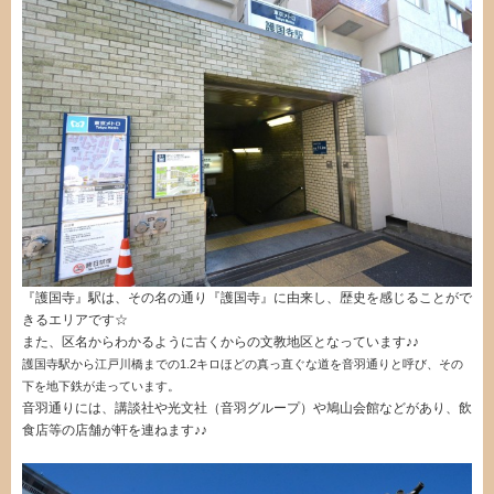
『護国寺』駅は、その名の通り『護国寺』に由来し、歴史を感じることがで
きるエリアです☆
また、区名からわかるように古くからの文教地区となっています♪♪
護国寺駅から江戸川橋までの1.2キロほどの真っ直ぐな道を音羽通りと呼び、その
下を地下鉄が走っています。
音羽通りには、講談社や光文社（音羽グループ）や鳩山会館などがあり、飲
食店等の店舗が軒を連ねます♪♪