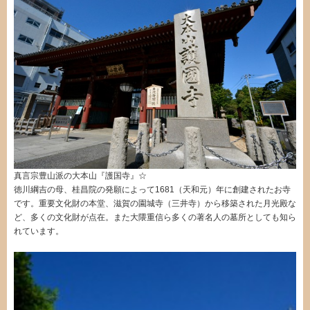
真言宗豊山派の大本山『護国寺』☆
徳川綱吉の母、桂昌院の発願によって1681（天和元）年に創建されたお寺
です。重要文化財の本堂、滋賀の園城寺（三井寺）から移築された月光殿な
ど、多くの文化財が点在。また大隈重信ら多くの著名人の墓所としても知ら
れています。