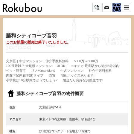
藤和シティコープ音羽
このお部屋の販売は終了いたしました。
文京区｜中古マンション｜仲介手数料無料
5000万～8000万
100世帯以上 大規模マンション
3LDK
エキチカ 最寄駅から徒歩5分以内
ペット飼育可
リノベmansions
中古マンション
仲介手数料無料
内廊下(&内廊下風)タイプ
売買
宅配ボックスあります!
小学校は10分以内でどうでしょう?
陽当たり良好なお部屋です!
藤和シティコープ音羽の物件概要
住所
文京区音羽2-1-2
アクセス
東京メトロ有楽町線「護国寺」駅 徒歩1分
構造
鉄骨鉄筋コンクリート造地上14階建て