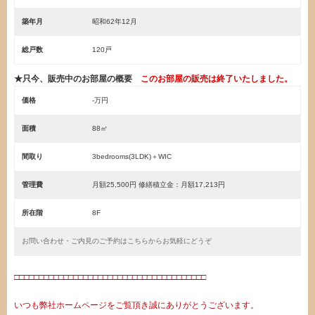
築年月
昭和62年12月
総戸数
120戸
★只今、販売中のお部屋の概要
このお部屋の販売は終了いたしました。
価格
-万円
面積
88㎡
間取り
3bedrooms(3LDK)＋WIC
管理費
月額25,500円 修繕積立金：月額17,213円
所在階
8F
お問い合わせ・ご内見のご予約はこちらからお気軽にどうぞ
□□□□□□□□□□□□□□□□□□□□□□□□□□□□□□□□□□□□□□□
いつも弊社ホームページをご覧頂き誠にありがとうございます。