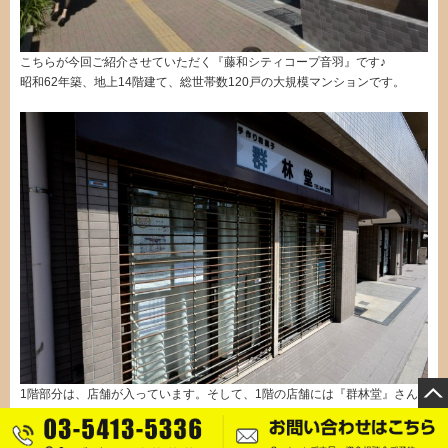
こちらが今回ご紹介させていただく『藤和シティコープ音羽』です♪
昭和62年築、地上14階建て、総世帯数120戸の大規模マンションです。
1階部分は、店舗が入っています。そして、1階の店舗には『群林堂』さん
♪♪
東京三大大福にも数えられる大福が人気の有名店です(*´˘`*)♡