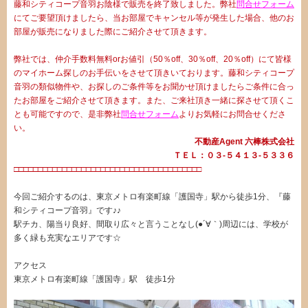
藤和シティコープ音羽お陰様で販売を終了致しました。弊社
問合せフォーム
にてご要望頂けましたら、当お部屋でキャンセル等が発生した場合、他のお
部屋が販売になりました際にご紹介させて頂きます。
弊社では、仲介手数料無料orお値引（50％off、30％off、20％off）にて皆様
のマイホーム探しのお手伝いをさせて頂きいております。藤和シティコープ
音羽の類似物件や、お探しのご条件等をお聞かせ頂けましたらご条件に合っ
たお部屋をご紹介させて頂きます。また、ご来社頂き一緒に探させて頂くこ
とも可能ですので、是非弊社
問合せフォーム
よりお気軽にお問合せくださ
い。
不動産Agent 六棒株式会社
ＴＥＬ：０３‐５４１３‐５３３６
□□□□□□□□□□□□□□□□□□□□□□□□□□□□□□□□□□□□□□□
今回ご紹介するのは、東京メトロ有楽町線「護国寺」駅から徒歩1分、『藤
和シティコープ音羽』です♪♪
駅チカ、陽当り良好、間取り広々と言うことなし(●´∀｀)周辺には、学校が
多く緑も充実なエリアです☆
アクセス
東京メトロ有楽町線「護国寺」駅 徒歩1分