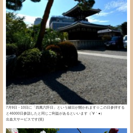
7月9日・10日に「四萬六阡日」という縁日が開かれます☆この日参拝する
と46000日参詣したと同じご利益があるといいます（´∀｀●）
出血大サービスです(笑)