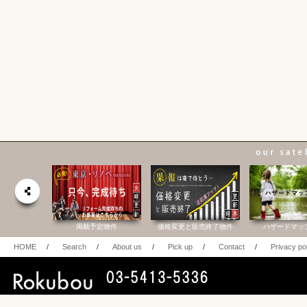
合研究所
掲載予定物件
価格変更と販売終了物件
ハザードマッ
HOME
/
Search
/
About us
/
Pick up
/
Contact
/
Privacy po