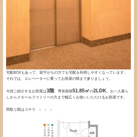
宅配BOXもあって、留守がちの方でも宅配を利用しやすくなっています。
それでは、エレベーターに乗ってお部屋の階まで参りましょう。
3階
51.85㎡
2LDK
今回ご紹介するお部屋は
、専有面積
の
。お一人暮ら
しからスモールファミリーの方まで幅広くお使いいただけるお部屋です。
間取り図はコチラ ↓ ↓ ↓