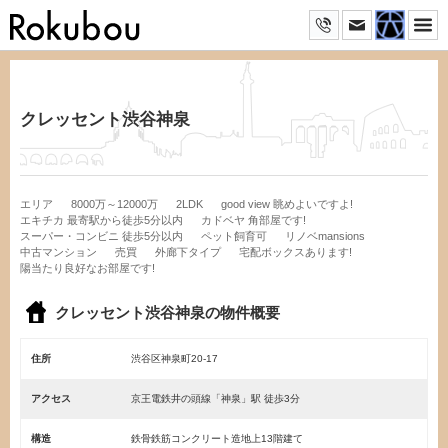
クレッセント渋谷神泉
エリア
8000万～12000万
2LDK
good view 眺めよいですよ!
エキチカ 最寄駅から徒歩5分以内
カドベヤ 角部屋です!
スーパー・コンビニ 徒歩5分以内
ペット飼育可
リノベmansions
中古マンション
売買
外廊下タイプ
宅配ボックスあります!
陽当たり良好なお部屋です!
クレッセント渋谷神泉の物件概要
住所
渋谷区神泉町20-17
アクセス
京王電鉄井の頭線「神泉」駅 徒歩3分
構造
鉄骨鉄筋コンクリート造地上13階建て