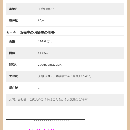
築年月
平成11年7月
総戸数
60戸
★只今、販売中のお部屋の概要
価格
11499万円
面積
51.85㎡
間取り
2bedrooms(2LDK)
管理費
月額8,600円 修繕積立金：月額17,370円
所在階
3F
お問い合わせ・ご内見のご予約はこちらからお気軽にどうぞ
・
□□□□□□□□□□□□□□□□□□□□□□□□□□□□□□□□□□□□□□□