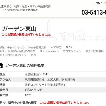
コンテンツへ
山東京都心・城南・城西エリアの不動産売買
リノベmansion×仲介手数料無料
ガーデン東山
このお部屋の販売は終了いたしました。
黒区｜中古マンション｜仲介手数料無料
～3000万
1LDK
キチカ 最寄駅から徒歩5分以内
リノベmansions
中古マンション
仲介手数料無料
廊下(&内廊下風)タイプ
売買
ガーデン東山の物件概要
住所
目黒区東山3-12-11
アクセス
東急田園都市線「池尻大橋」駅 徒歩4分
構造
鉄筋コンクリート造地上3階建て
築年月
昭和54年12月
総戸数
12戸
只今、販売中のお部屋の概要
このお部屋の販売は終了いたしました。