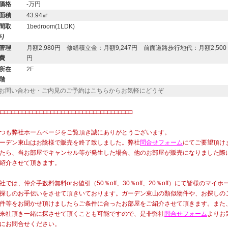
価格
-万円
面積
43.94㎡
間取
1bedroom(1LDK)
り
管理
月額2,980円 修繕積立金：月額9,247円 前面道路歩行地代：月額2,500
費
円
所在
2F
階
お問い合わせ・ご内見のご予約はこちらからお気軽にどうぞ
□□□□□□□□□□□□□□□□□□□□□□□□□□□□□□□□□□□□□□
つも弊社ホームページをご覧頂き誠にありがとうございます。
ーデン東山はお陰様で販売を終了致しました。弊社
問合せフォーム
にてご要望頂け
たら、当お部屋でキャンセル等が発生した場合、他のお部屋が販売になりました際
紹介させて頂きます。
社では、仲介手数料無料orお値引（50％off、30％off、20％off）にて皆様のマイホ
探しのお手伝いをさせて頂きいております。ガーデン東山の類似物件や、お探しの
件等をお聞かせ頂けましたらご条件に合ったお部屋をご紹介させて頂きます。また
来社頂き一緒に探させて頂くことも可能ですので、是非弊社
問合せフォーム
よりお
にお問合せください。