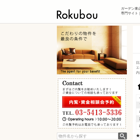
ガーデン東
専門サイト｜
目
エ
内
★
検索: