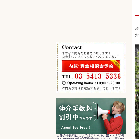
エキチカ 最寄駅から徒歩5分以内
その他の条件で検索
□
渋
介
☆仲介手数料についてはこちらを。ほとんどのリ
ノベmansionが仲介手数料無料（￥0-）。意中の