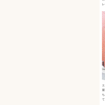
レ
エ
屋
ち
て