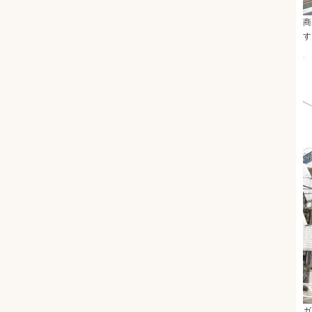
商
す
ガ