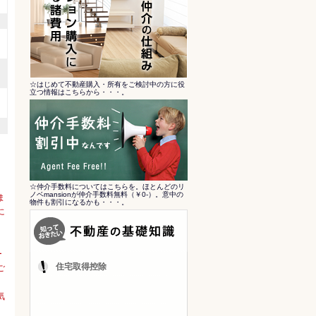
☆はじめて不動産購入・所有をご検討中の方に役
立つ情報はこちらから・・・。
☆仲介手数料についてはこちらを。ほとんどのリ
ノベmansionが仲介手数料無料（￥0-）。意中の
ま
物件も割引になるかも・・・。
に
ー
住宅取得控除
ご
、
気