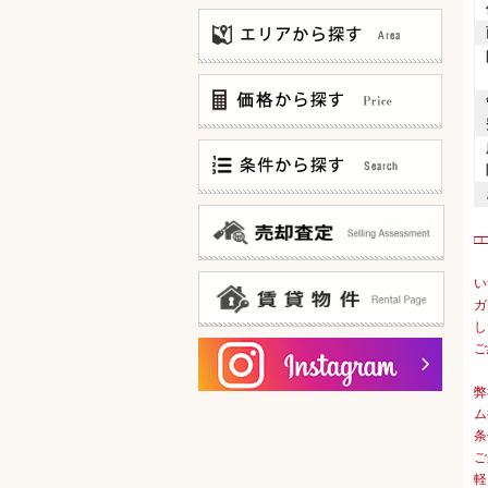
〜3,000万
3,000万〜5,000万
5,000万〜8,000万
8,000万〜12,000万
仲介手数料無料
12,000万〜
仲介手数料お値引中
□
20F建て以上 タワーマンション
新築マンション
い
邸宅風?低層マンション
ガ
100世帯以上 大規模マンション
し
ゲストルームあります!
オーナー様ログイン
ご
宅配ボックスあります!
賃貸物件一覧
共用部分ミドリ充実!
弊
内廊下(&内廊下風)タイプ
ム
15帖以上 広々リビング
条
陽当たり良好なお部屋です！
ご
カドベヤ 角部屋です！
軽
スーパー・コンビニ 徒歩5分以内