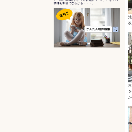
物件も割引になるかも・・・。
池
改
東
を
が