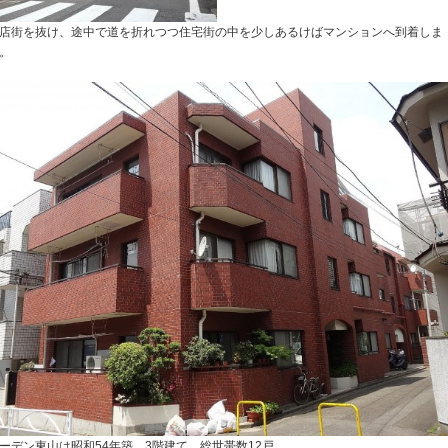
店街を抜け、途中で道を折れつつ住宅街の中を少しあるけばマンションへ到着しま
。
ーデン東山は昭和54年築、3階建て、総世帯数12戸。