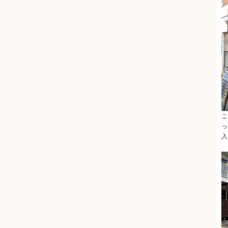
こ
っ
入