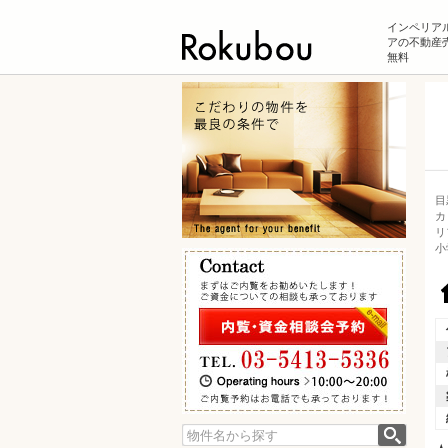
インペリア
アの不動産売
無料
目
カ
リ
小
検索: