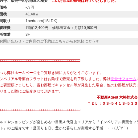
只今、販売中のお部屋の概要
このお部屋の販売は終了いたしました。
価格
-万円
面積
41.40㎡
間取り
1bedroom(1SLDK)
管理費
月額12,400円 修繕積立金：月額10,900円
所在階
3F
お問い合わせ・ご内見のご予約はこちらからお気軽にどうぞ
・
□□□□□□□□□□□□□□□□□□□□□□□□□□□□□□□□□□□□□□
つも弊社ホームページをご覧頂き誠にありがとうございます。
ンペリアル青葉台フラットはお陰様で販売を終了致しました。弊社
問合せフォーム
ご要望頂けましたら、当お部屋でキャンセル等が発生した場合、他のお部屋が販売
りました際にご紹介させて頂きます。
不動産Agent 六棒株式
ＴＥＬ：０３‐５４１３‐５３３
□□□□□□□□□□□□□□□□□□□□□□□□□□□□□□□□□□□□□□
ルメやショッピングが楽しめる中目黒＆代官山エリアから『インペリアル青葉台フ
ト』のご紹介です！足回りも◎、豊かな暮らしが実現する予感・・・(人´∀｀)