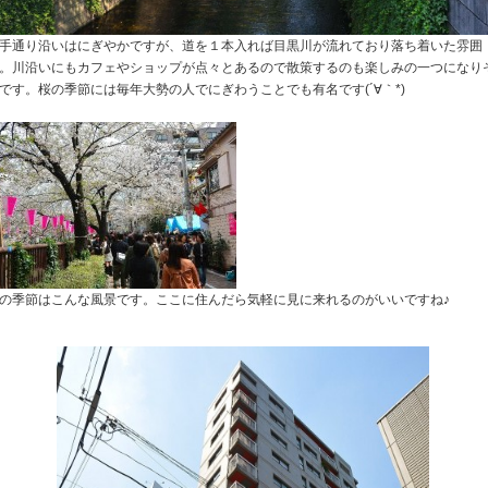
手通り沿いはにぎやかですが、道を１本入れば目黒川が流れており落ち着いた雰囲
。川沿いにもカフェやショップが点々とあるので散策するのも楽しみの一つになり
です。桜の季節には毎年大勢の人でにぎわうことでも有名です(´∀｀*)
の季節はこんな風景です。ここに住んだら気軽に見に来れるのがいいですね♪