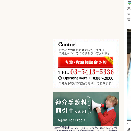
エキチカ 最寄駅から徒歩5分以内
東
その他の条件で検索
東
東
中
☆仲介手数料についてはこちらを。ほとんどのリ
通
ノベmansionが仲介手数料無料（￥0-）。意中の