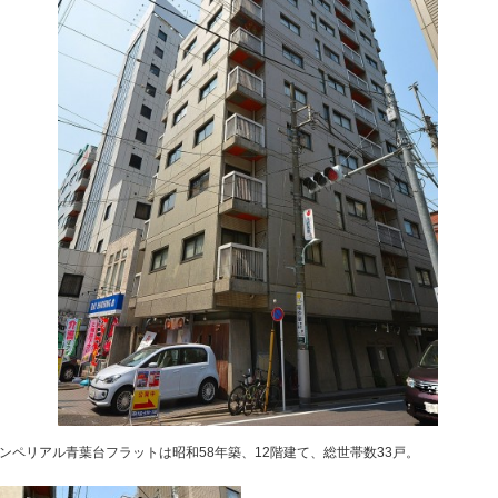
ンペリアル青葉台フラットは昭和58年築、12階建て、総世帯数33戸。