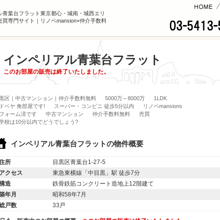
コンテンツへ
ル青葉台フラット東京都心・城南・城西エリ
買専門サイト｜リノベmansion×仲介手数料
インペリアル青葉台フラット
このお部屋の販売は終了いたしました。
黒区｜中古マンション｜仲介手数料無料
5000万～8000万
1LDK
ドベヤ 角部屋です!
スーパー・コンビニ 徒歩5分以内
リノベmansions
フォーム済です
中古マンション
仲介手数料無料
売買
学校は10分以内でどうでしょう?
インペリアル青葉台フラットの物件概要
住所
目黒区青葉台1-27-5
アクセス
東急東横線「中目黒」駅 徒歩7分
構造
鉄骨鉄筋コンクリート造地上12階建て
築年月
昭和58年7月
総戸数
33戸