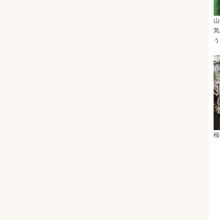
山
気
う
桜