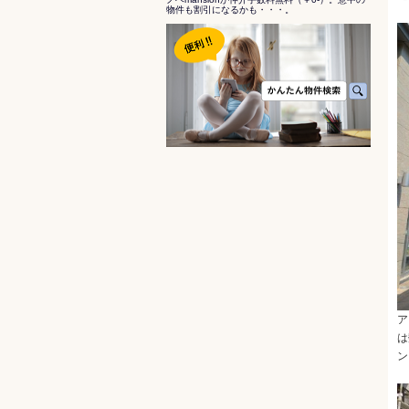
物件も割引になるかも・・・。
ア
は
ン