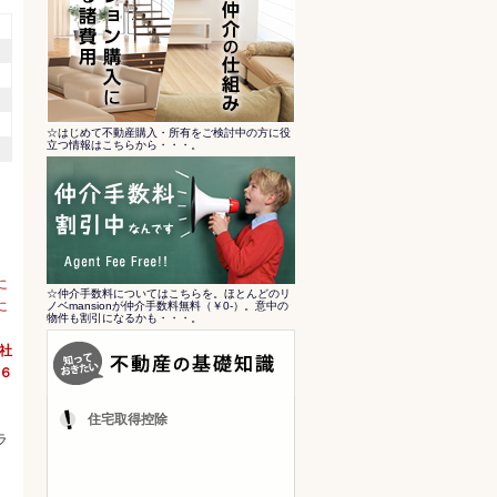
☆はじめて不動産購入・所有をご検討中の方に役
立つ情報はこちらから・・・。
に
☆仲介手数料についてはこちらを。ほとんどのリ
に
ノベmansionが仲介手数料無料（￥0-）。意中の
物件も割引になるかも・・・。
会社
６
住宅取得控除
ラ