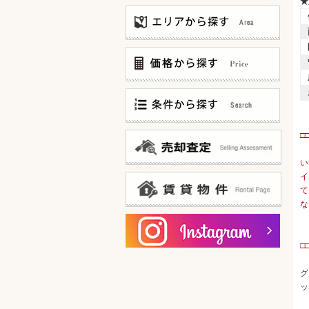
★
〜3,000万
3,000万〜5,000万
5,000万〜8,000万
8,000万〜12,000万
仲介手数料無料
□
12,000万〜
仲介手数料お値引中
20F建て以上 タワーマンション
い
新築マンション
イ
邸宅風?低層マンション
て
100世帯以上 大規模マンション
な
ゲストルームあります!
オーナー様ログイン
宅配ボックスあります!
賃貸物件一覧
共用部分ミドリ充実!
□
内廊下(&内廊下風)タイプ
・
15帖以上 広々リビング
グ
陽当たり良好なお部屋です！
ッ
カドベヤ 角部屋です！
スーパー・コンビニ 徒歩5分以内