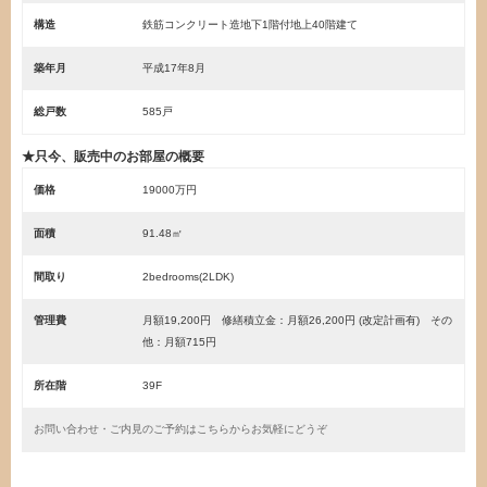
構造
鉄筋コンクリート造地下1階付地上40階建て
築年月
平成17年8月
総戸数
585戸
★只今、販売中のお部屋の概要
価格
19000万円
面積
91.48㎡
間取り
2bedrooms(2LDK)
管理費
月額19,200円 修繕積立金：月額26,200円 (改定計画有) その
他：月額715円
所在階
39F
お問い合わせ・ご内見のご予約はこちらからお気軽にどうぞ
・