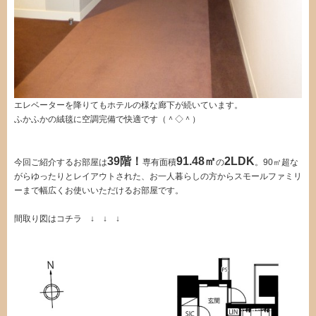
エレベーターを降りてもホテルの様な廊下が続いています。
ふかふかの絨毯に空調完備で快適です（＾◇＾）
39階！
91.48㎡
2LDK
今回ご紹介するお部屋は
専有面積
の
。90㎡超な
がらゆったりとレイアウトされた、お一人暮らしの方からスモールファミリ
ーまで幅広くお使いいただけるお部屋です。
間取り図はコチラ ↓ ↓ ↓