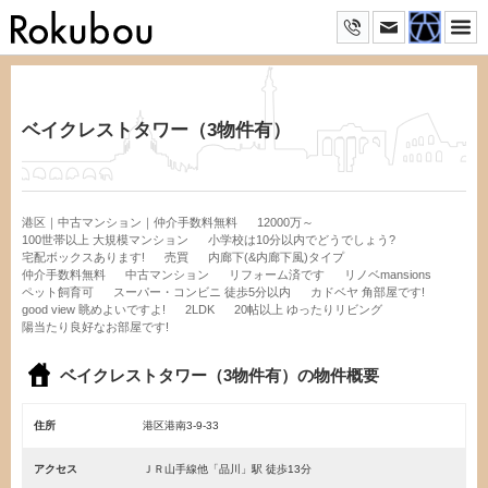
ベイクレストタワー（3物件有）
港区｜中古マンション｜仲介手数料無料
12000万～
100世帯以上 大規模マンション
小学校は10分以内でどうでしょう?
宅配ボックスあります!
売買
内廊下(&内廊下風)タイプ
仲介手数料無料
中古マンション
リフォーム済です
リノベmansions
ペット飼育可
スーパー・コンビニ 徒歩5分以内
カドベヤ 角部屋です!
good view 眺めよいですよ!
2LDK
20帖以上 ゆったりリビング
陽当たり良好なお部屋です!
ベイクレストタワー（3物件有）の物件概要
住所
港区港南3-9-33
アクセス
ＪＲ山手線他「品川」駅 徒歩13分