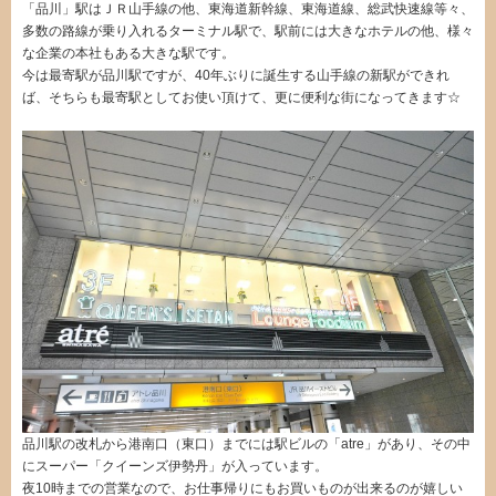
「品川」駅はＪＲ山手線の他、東海道新幹線、東海道線、総武快速線等々、
多数の路線が乗り入れるターミナル駅で、駅前には大きなホテルの他、様々
な企業の本社もある大きな駅です。
今は最寄駅が品川駅ですが、40年ぶりに誕生する山手線の新駅ができれ
ば、そちらも最寄駅としてお使い頂けて、更に便利な街になってきます☆
品川駅の改札から港南口（東口）までには駅ビルの「atre」があり、その中
にスーパー「クイーンズ伊勢丹」が入っています。
夜10時までの営業なので、お仕事帰りにもお買いものが出来るのが嬉しい