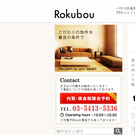
パロス白金
門サイト｜リ
港
小
内
リ
カ
陽
検索: