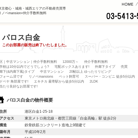
コンテンツへ
東京都心・城南・城西エリアの不動産売買専
ノベmansion×仲介手数料無料
パロス白金
このお部屋の販売は終了いたしました。
区｜中古マンション｜仲介手数料無料
12000万～
仲介手数料無料
学校は10分以内でどうでしょう?
宅配ボックスあります!
外廊下タイプ
売買
廊下(&内廊下風)タイプ
中古マンション
20帖以上 ゆったりリビング
フォーム済です
リノベmansions
ペット飼育可
スーパー・コンビニ 徒歩5分以内
ドベヤ 角部屋です!
エキチカ 最寄駅から徒歩5分以内
2LDK
当たり良好なお部屋です!
パロス白金の物件概要
住所
港区白金1-25-18
アクセス
東京メトロ南北線・都営三田線「白金高輪」駅 徒歩2分
構造
鉄骨鉄筋コンクリート造地上9階建て
築年月
平成10年2月