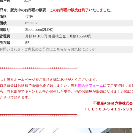
総戸数
51戸
只今、販売中のお部屋の概要
このお部屋の販売は終了いたしました。
価格
-万円
面積
85.33㎡
間取り
2bedroom(2LDK)
管理費
月額14,100円 修繕積立金：月額16,990円
所在階
8F
お問い合わせ・ご内見のご予約はこちらからお気軽にどうぞ
・
□□□□□□□□□□□□□□□□□□□□□□□□□□□□□□□□□□□□□□
つも弊社ホームページをご覧頂き誠にありがとうございます。
ロス白金はお陰様で販売を終了致しました。弊社
問合せフォーム
にてご要望頂けま
ら、当お部屋でキャンセル等が発生した場合、他のお部屋が販売になりました際に
介させて頂きます。
不動産Agent 六棒株式
ＴＥＬ：０３‐５４１３‐５３３
□□□□□□□□□□□□□□□□□□□□□□□□□□□□□□□□□□□□□□