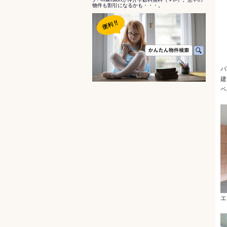
物件も割引になるかも・・・。
パ
建
ペ
エ