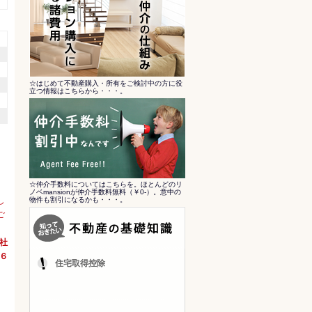
☆はじめて不動産購入・所有をご検討中の方に役
立つ情報はこちらから・・・。
☆仲介手数料についてはこちらを。ほとんどのリ
ノベmansionが仲介手数料無料（￥0-）。意中の
し
物件も割引になるかも・・・。
ご
会社
６
住宅取得控除