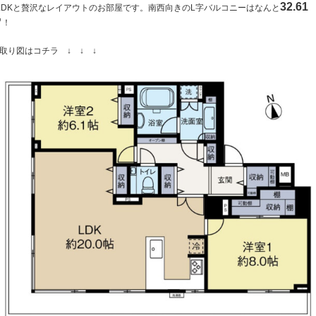
32.61
LDKと贅沢なレイアウトのお部屋です。南西向きのL字バルコニーはなんと
㎡
！
取り図はコチラ ↓ ↓ ↓