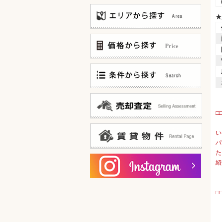
★
〜3,000万
3,000万〜5,000万
5,000万〜8,000万
8,000万〜12,000万
仲介手数料無料
12,000万〜
仲介手数料お値引中
20F建て以上 タワーマンション
□
新築マンション
邸宅風?低層マンション
い
100世帯以上 大規模マンション
パ
ゲストルームあります!
た
オーナー様ログイン
宅配ボックスあります!
紹
賃貸物件一覧
共用部分ミドリ充実!
内廊下(&内廊下風)タイプ
15帖以上 広々リビング
□
陽当たり良好なお部屋です！
・
カドベヤ 角部屋です！
スーパー・コンビニ 徒歩5分以内