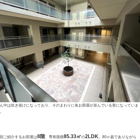
ん中は吹き抜けになっており、そのまわりに各お部屋が並んでいる形になっていま
。
8階
85.33㎡
2LDK
回ご紹介するお部屋は
、専有面積
の
。80㎡超でありながら