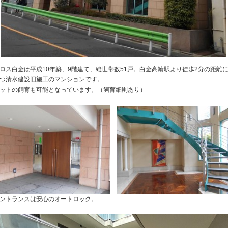
ロス白金は平成10年築、9階建て、総世帯数51戸。白金高輪駅より徒歩2分の距離
つ清水建設旧施工のマンションです。
ットの飼育も可能となっています。（飼育細則あり）
ントランスは安心のオートロック。