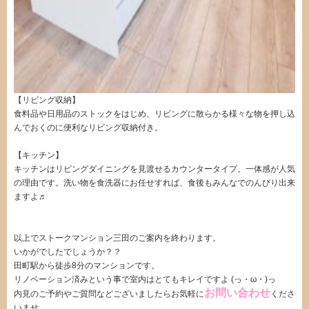
【リビング収納】
食料品や日用品のストックをはじめ、リビングに散らかる様々な物を押し込
んでおくのに便利なリビング収納付き。
【キッチン】
キッチンはリビングダイニングを見渡せるカウンタータイプ。一体感が人気
の理由です。洗い物を食洗器にお任せすれば、食後もみんなでのんびり出来
ますよ♬
・
以上でストークマンション三田のご案内を終わります。
いかがでしたでしょうか？？
田町駅から徒歩8分のマンションです。
リノベーション済みという事で室内はとてもキレイですよ (っ・ω・)っ
お問い合わせ
内見のご予約やご質問などございましたらお気軽に
くださ
いませ。