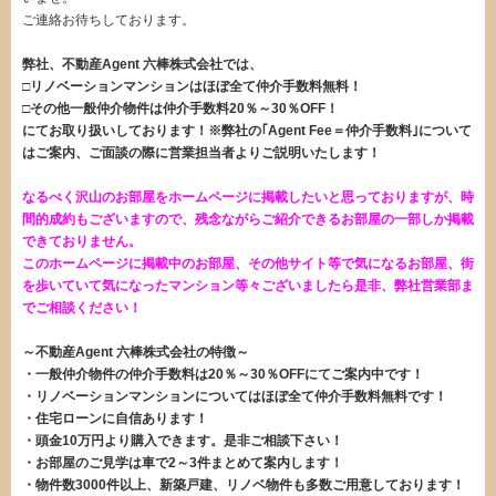
ご連絡お待ちしております。
弊社、不動産Agent 六棒株式会社では、
□リノベーションマンションはほぼ全て仲介手数料無料！
□その他一般仲介物件は仲介手数料20％～30％OFF！
にてお取り扱いしております！※弊社の｢Agent Fee＝仲介手数料｣について
はご案内、ご面談の際に営業担当者よりご説明いたします！
なるべく沢山のお部屋をホームページに掲載したいと思っておりますが、時
間的成約もございますので、残念ながらご紹介できるお部屋の一部しか掲載
できておりません。
このホームページに掲載中のお部屋、その他サイト等で気になるお部屋、街
を歩いていて気になったマンション等々ございましたら是非、弊社営業部ま
でご相談ください！
～不動産Agent 六棒株式会社の特徴～
・一般仲介物件の仲介手数料は20％～30％OFFにてご案内中です！
・リノベーションマンションについてはほぼ全て仲介手数料無料です！
・住宅ローンに自信あります！
・頭金10万円より購入できます。是非ご相談下さい！
・お部屋のご見学は車で2～3件まとめて案内します！
・物件数3000件以上、新築戸建、リノベ物件も多数ご用意しております！