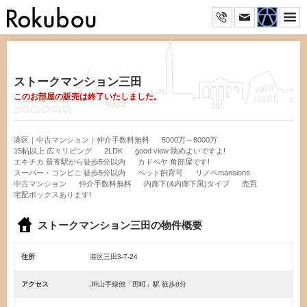
ストークマンション三田
このお部屋の販売は終了いたしました。
港区｜中古マンション｜仲介手数料無料
5000万～8000万
15帖以上 広々リビング
2LDK
good view 眺めよいですよ!
エキチカ 最寄駅から徒歩5分以内
カドベヤ 角部屋です!
スーパー・コンビニ 徒歩5分以内
ペット飼育可
リノベmansions
中古マンション
仲介手数料無料
内廊下(&内廊下風)タイプ
売買
宅配ボックスあります!
ストークマンション三田の物件概要
住所
港区三田3-7-24
アクセス
JR山手線他「田町」駅 徒歩8分