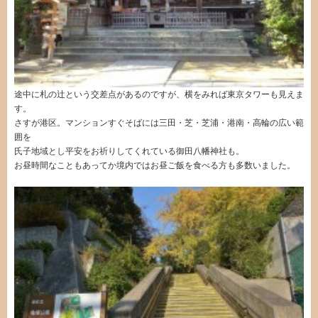
途中に札の辻という交差点があるのですが、横をみれば東京タワーも見えま
す。
さすが港区。マンションすぐそばには三田・芝・芝浦・港南・高輪の広い範
囲を
氏子地域とし平安をお祈りしてくれている御田八幡神社も。
お昼時間なこともあってか境内ではお昼ご飯を食べる方も多数いました。