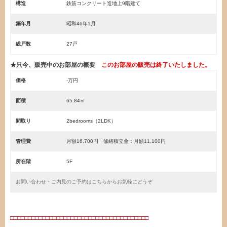
構造
鉄筋コンクリート造地上9階建て
築年月
昭和46年1月
総戸数
27戸
★只今、販売中のお部屋の概要
このお部屋の販売は終了いたしました。
価格
-万円
面積
65.84㎡
間取り
2bedrooms（2LDK）
管理費
月額16,700円 修繕積立金：月額11,100円
所在階
5F
お問い合わせ・ご内見のご予約はこちらからお気軽にどうぞ
・
□□□□□□□□□□□□□□□□□□□□□□□□□□□□□□□□□□□□□□□