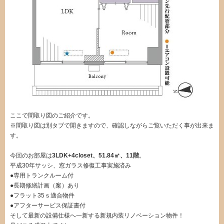
ここで間取り図のご紹介です。
※間取り図は別タブで開きますので、確認しながらご覧いただく事が出来ま
す。
今回のお部屋は
3LDK+4closet、51.84㎡、11階
。
平成30年サッシ、窓ガラス修復工事実施済み
●専用トランクルーム付
●長期修繕計画（案）あり
●フラット35ｓ適合物件
●アフターサービス保証書付
そして最新の設備仕様へ一新する新規内装リノベーション物件！