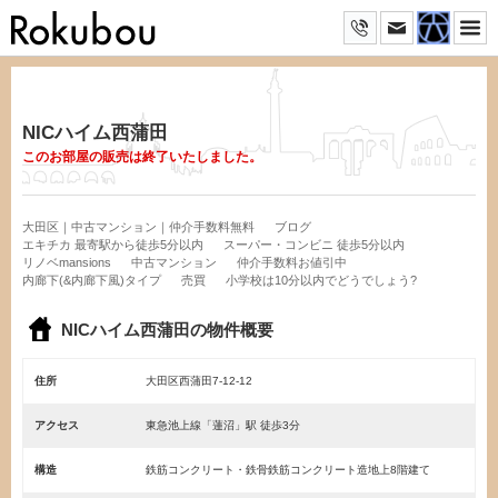
NICハイム西蒲田
このお部屋の販売は終了いたしました。
大田区｜中古マンション｜仲介手数料無料
ブログ
エキチカ 最寄駅から徒歩5分以内
スーパー・コンビニ 徒歩5分以内
リノベmansions
中古マンション
仲介手数料お値引中
内廊下(&内廊下風)タイプ
売買
小学校は10分以内でどうでしょう?
NICハイム西蒲田の物件概要
住所
大田区西蒲田7-12-12
アクセス
東急池上線「蓮沼」駅 徒歩3分
構造
鉄筋コンクリート・鉄骨鉄筋コンクリート造地上8階建て