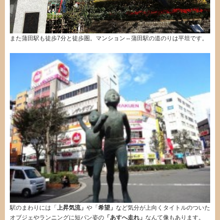
また蒲田駅も徒歩7分と徒歩圏。マンション⇔蒲田駅の道のりは平坦です。
駅のまわりには「
上昇気流」
や「
希望」
など気分が上向くタイトルのついた
オブジェやランニングに短パン姿の
「あすへ走れ」
なんて像もあります。