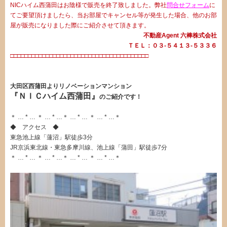
NICハイム西蒲田はお陰様で販売を終了致しました。弊社
問合せフォーム
に
てご要望頂けましたら、当お部屋でキャンセル等が発生した場合、他のお部
屋が販売になりました際にご紹介させて頂きます。
不動産Agent 六棒株式会社
ＴＥＬ：０３‐５４１３‐５３３６
□□□□□□□□□□□□□□□□□□□□□□□□□□□□□□□□□□□□□□□
・
大田区西蒲田よりリノベーションマンション
『ＮＩＣハイム西蒲田』
のご紹介です！
＊ … * … ＊ … * …＊ … * … ＊ … * …＊
◆ アクセス ◆
東急池上線「蓮沼」駅徒歩3分
JR京浜東北線・東急多摩川線、池上線「蒲田」駅徒歩7分
＊ … * … ＊ … * …＊ … * … ＊ … * …＊