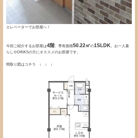
エレベーターでお部屋へ！
4階
50.22㎡
1SLDK
今回ご紹介するお部屋は
、専有面積
の
。お一人暮
らしやDINKSの方にオススメのお部屋です。
間取り図はコチラ ↓ ↓ ↓