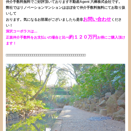
仲介手数料無料
でご好評頂いております不動産Agent 六棒株式会社
です。
弊社ではリノベーションマンションはほぼ全て仲介手数料無料にてお取り扱
いして
お問い合わせ
おります。
気になるお部屋がございましたら是非
くださ
い！
深沢コーポラスは…
約１２０
万円
正規仲介手数料をお支払いの場合と比べ
お得にご購入頂け
ます！
□□□□□□□□□□□□□□□□□□□□□□□□□□□□□□□□□□□□□□□
・