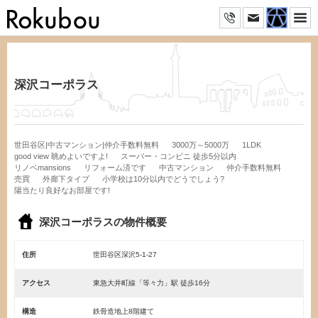
深沢コーポラス
世田谷区|中古マンション|仲介手数料無料
3000万～5000万
1LDK
good view 眺めよいですよ!
スーパー・コンビニ 徒歩5分以内
リノベmansions
リフォーム済です
中古マンション
仲介手数料無料
売買
外廊下タイプ
小学校は10分以内でどうでしょう?
陽当たり良好なお部屋です!
深沢コーポラスの物件概要
住所
世田谷区深沢5-1-27
アクセス
東急大井町線「等々力」駅 徒歩16分
構造
鉄骨造地上8階建て