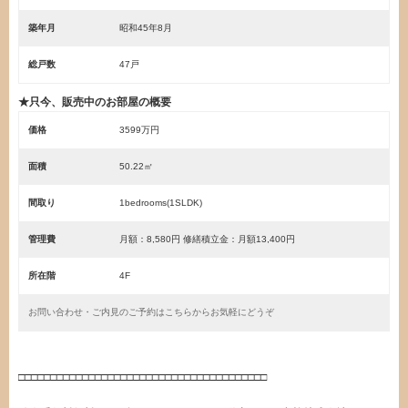
築年月
昭和45年8月
総戸数
47戸
★只今、販売中のお部屋の概要
価格
3599万円
面積
50.22㎡
間取り
1bedrooms(1SLDK)
管理費
月額：8,580円 修繕積立金：月額13,400円
所在階
4F
お問い合わせ・ご内見のご予約はこちらからお気軽にどうぞ
・
□□□□□□□□□□□□□□□□□□□□□□□□□□□□□□□□□□□□□□□