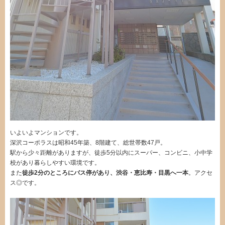
いよいよマンションです。
深沢コーポラスは昭和45年築、8階建て、総世帯数47戸。
駅から少々距離がありますが、徒歩5分以内にスーパー、コンビニ、小中学
校があり暮らしやすい環境です。
また
徒歩2分のところにバス停があり、渋谷・恵比寿・目黒へ一本
。アクセ
ス◎です。