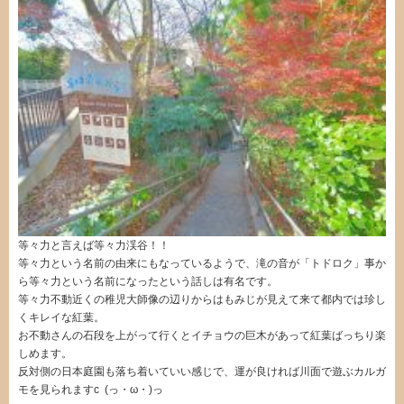
等々力と言えば等々力渓谷！！
等々力という名前の由来にもなっているようで、滝の音が「トドロク」事か
ら等々力という名前になったという話しは有名です。
等々力不動近くの稚児大師像の辺りからはもみじが見えて来て都内では珍し
くキレイな紅葉。
お不動さんの石段を上がって行くとイチョウの巨木があって紅葉ばっちり楽
しめます。
反対側の日本庭園も落ち着いていい感じで、運が良ければ川面で遊ぶカルガ
モを見られますc (っ・ω・)っ