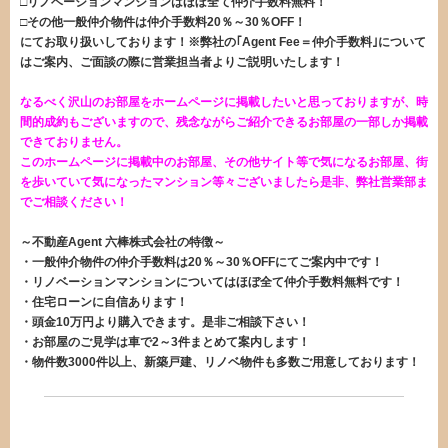
□リノベーションマンションはほぼ全て仲介手数料無料！
□その他一般仲介物件は仲介手数料20％～30％OFF！
にてお取り扱いしております！※弊社の｢Agent Fee＝仲介手数料｣について
はご案内、ご面談の際に営業担当者よりご説明いたします！
なるべく沢山のお部屋をホームページに掲載したいと思っておりますが、時
間的成約もございますので、残念ながらご紹介できるお部屋の一部しか掲載
できておりません。
このホームページに掲載中のお部屋、その他サイト等で気になるお部屋、街
を歩いていて気になったマンション等々ございましたら是非、弊社営業部ま
でご相談ください！
～不動産Agent 六棒株式会社の特徴～
・一般仲介物件の仲介手数料は20％～30％OFFにてご案内中です！
・リノベーションマンションについてはほぼ全て仲介手数料無料です！
・住宅ローンに自信あります！
・頭金10万円より購入できます。是非ご相談下さい！
・お部屋のご見学は車で2～3件まとめて案内します！
・物件数3000件以上、新築戸建、リノベ物件も多数ご用意しております！