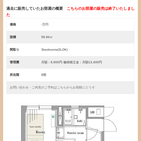
過去に販売していたお部屋の概要
こちらのお部屋の販売は終了いたしまし
た
価格
-万円
面積
59.94㎡
間取り
3bedrooms(3LDK)
管理費
月額：6,600円 修繕積立金：月額13,400円
所在階
8階
お問い合わせ・ご内見のご予約はこちらからお気軽にどうぞ