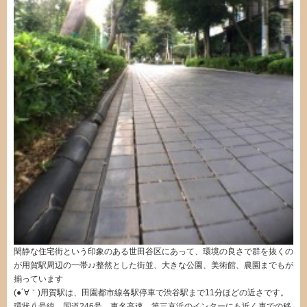
閑静な住宅街という印象のある世田谷区にあって、環境の良さで群を抜くの
が用賀駅周辺の一帯♪♪整然とした街並、大きな公園、美術館、農園までもが
揃っています
(●´∀｀)用賀駅は、田園都市線各駅停車で渋谷駅まで11分ほどの近さです。
環状八号線、国道246号、東名高速、第三京浜のインターにも近く車での移