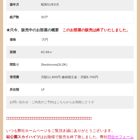
築年月
昭和51年5月
総戸数
30戸
★只今、販売中のお部屋の概要
このお部屋の販売は終了いたしました。
価格
-万円
面積
62.66㎡
間取り
3bedrooms(3LDK)
管理費
月額11,800円 修繕積立金：月額6,700円
所在階
1F
お問い合わせ・ご内見のご予約はこちらからお気軽にどうぞ
□□□□□□□□□□□□□□□□□□□□□□□□□□□□□□□□□□□□□□□
いつも弊社ホームページをご覧頂き誠にありがとうございます。
砧公園スカイハイツ
はお陰様で販売を終了致しました。弊社
問合せフォーム