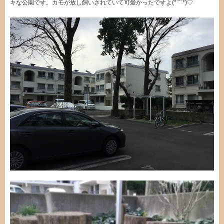
キな公園です。カモが放し飼いされていて可愛かったですよ(*´˘`*)♡