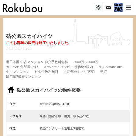
砧公園スカイハイツ
このお部屋の販売は終了いたしました。
世田谷区|中古マンション|仲介手数料無料
3000万～5000万
カドベヤ 角部屋です!
スーパー・コンビニ 徒歩5分以内
リノベmansions
中古マンション
仲介手数料無料
共用部分ミドリ充実!
売買
邸宅風?低層マンション
砧公園スカイハイツの物件概要
住所
世田谷区瀬田5-34-10
アクセス
東急田園都市線「用賀」駅 徒歩13分
構造
鉄筋コンクリート造地上3階建て