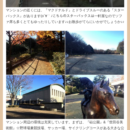
マンションの近くには、『マクドナルド』とドライブスルーのある『スター
バックス』があります(o´∀｀ﾉこちらのスターバックスは一軒屋なのでソフ
ァ席も多くとてもゆったりしています♪♪お散歩がてらにいかがでしょうか♪♪
マンション周辺の環境は充実しています。まずは、『砧公園』&『世田谷美
術館』☆野球場兼競技場、サッカー場、サイクリングコースがある大きな公