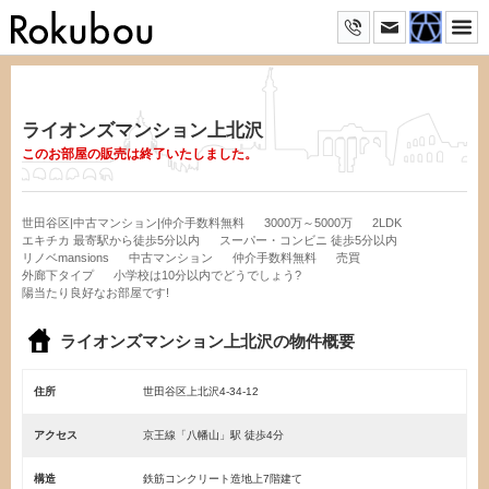
ライオンズマンション上北沢
このお部屋の販売は終了いたしました。
世田谷区|中古マンション|仲介手数料無料
3000万～5000万
2LDK
エキチカ 最寄駅から徒歩5分以内
スーパー・コンビニ 徒歩5分以内
リノベmansions
中古マンション
仲介手数料無料
売買
外廊下タイプ
小学校は10分以内でどうでしょう?
陽当たり良好なお部屋です!
ライオンズマンション上北沢の物件概要
住所
世田谷区上北沢4-34-12
アクセス
京王線「八幡山」駅 徒歩4分
構造
鉄筋コンクリート造地上7階建て