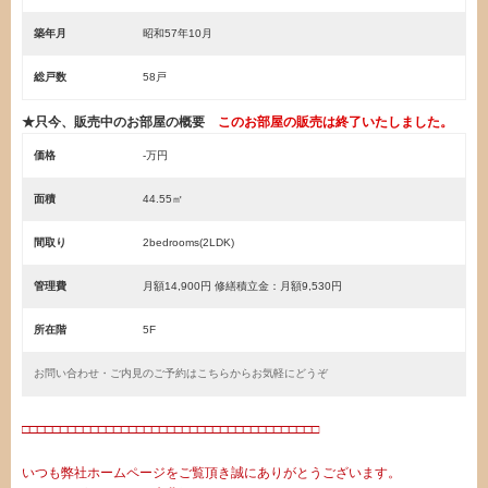
築年月
昭和57年10月
総戸数
58戸
★只今、販売中のお部屋の概要
このお部屋の販売は終了いたしました。
価格
-万円
面積
44.55㎡
間取り
2bedrooms(2LDK)
管理費
月額14,900円 修繕積立金：月額9,530円
所在階
5F
お問い合わせ・ご内見のご予約はこちらからお気軽にどうぞ
□□□□□□□□□□□□□□□□□□□□□□□□□□□□□□□□□□□□□□□
いつも弊社ホームページをご覧頂き誠にありがとうございます。