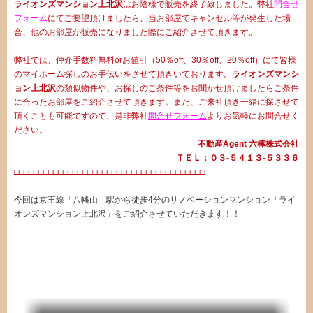
ライオンズマンション上北沢
はお陰様で販売を終了致しました。弊社
問合せ
フォーム
にてご要望頂けましたら、当お部屋でキャンセル等が発生した場
合、他のお部屋が販売になりました際にご紹介させて頂きます。
弊社では、仲介手数料無料orお値引（50％off、30％off、20％off）にて皆様
のマイホーム探しのお手伝いをさせて頂きいております。
ライオンズマンシ
ョン上北沢
の類似物件や、お探しのご条件等をお聞かせ頂けましたらご条件
に合ったお部屋をご紹介させて頂きます。また、ご来社頂き一緒に探させて
頂くことも可能ですので、是非弊社
問合せフォーム
よりお気軽にお問合せく
ださい。
不動産Agent 六棒株式会社
ＴＥＬ：０３‐５４１３‐５３３６
□□□□□□□□□□□□□□□□□□□□□□□□□□□□□□□□□□□□□□□
今回は京王線「八幡山」駅から徒歩4分のリノベーションマンション「ライ
オンズマンション上北沢」をご紹介させていただきます！！