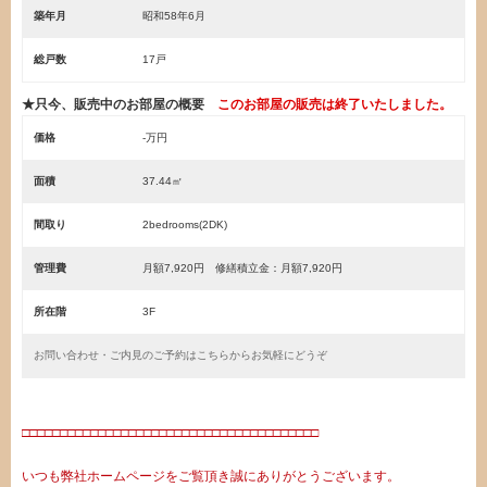
築年月
昭和58年6月
総戸数
17戸
★只今、販売中のお部屋の概要
このお部屋の販売は終了いたしました。
価格
-万円
面積
37.44㎡
間取り
2bedrooms(2DK)
管理費
月額7,920円 修繕積立金：月額7,920円
所在階
3F
お問い合わせ・ご内見のご予約はこちらからお気軽にどうぞ
□□□□□□□□□□□□□□□□□□□□□□□□□□□□□□□□□□□□□□□
いつも弊社ホームページをご覧頂き誠にありがとうございます。