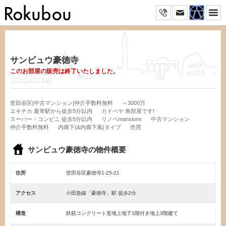
サンビュウ豪徳寺
このお部屋の販売は終了いたしました。
世田谷区|中古マンション|仲介手数料無料
～3000万
エキチカ 最寄駅から徒歩5分以内
カドベヤ 角部屋です!
スーパー・コンビニ 徒歩5分以内
リノベmansions
中古マンション
仲介手数料無料
内廊下(&内廊下風)タイプ
売買
サンビュウ豪徳寺の物件概要
住所
世田谷区豪徳寺1-25-21
アクセス
小田急線「豪徳寺」駅 徒歩2分
構造
鉄筋コンクリート造地上地下1階付き地上3階建て