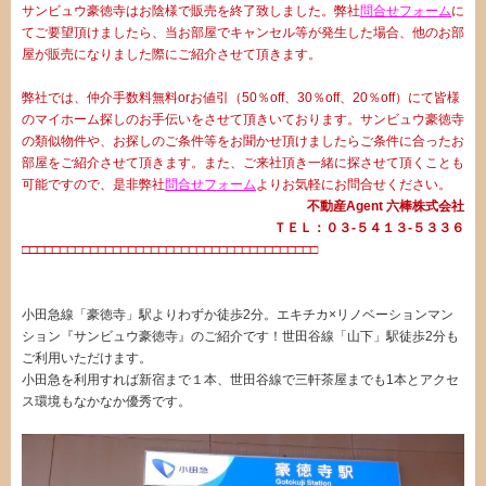
サンビュウ豪徳寺はお陰様で販売を終了致しました。弊社
問合せフォーム
に
てご要望頂けましたら、当お部屋でキャンセル等が発生した場合、他のお部
屋が販売になりました際にご紹介させて頂きます。
弊社では、仲介手数料無料orお値引（50％off、30％off、20％off）にて皆様
のマイホーム探しのお手伝いをさせて頂きいております。サンビュウ豪徳寺
の類似物件や、お探しのご条件等をお聞かせ頂けましたらご条件に合ったお
部屋をご紹介させて頂きます。また、ご来社頂き一緒に探させて頂くことも
可能ですので、是非弊社
問合せフォーム
よりお気軽にお問合せください。
不動産Agent 六棒株式会社
ＴＥＬ：０３‐５４１３‐５３３６
□□□□□□□□□□□□□□□□□□□□□□□□□□□□□□□□□□□□□□□
小田急線「豪徳寺」駅よりわずか徒歩2分。エキチカ×リノベーションマン
ション『サンビュウ豪徳寺』のご紹介です！世田谷線「山下」駅徒歩2分も
ご利用いただけます。
小田急を利用すれば新宿まで１本、世田谷線で三軒茶屋までも1本とアクセ
ス環境もなかなか優秀です。