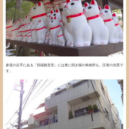
参道の左手にある「招福観音堂」には奥に招き猫の奉納所も。圧巻の光景で
す。