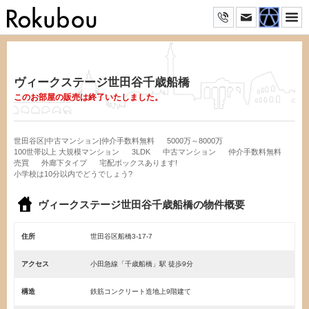
ヴィークステージ世田谷千歳船橋
このお部屋の販売は終了いたしました。
世田谷区|中古マンション|仲介手数料無料
5000万～8000万
100世帯以上 大規模マンション
3LDK
中古マンション
仲介手数料無料
売買
外廊下タイプ
宅配ボックスあります!
小学校は10分以内でどうでしょう?
ヴィークステージ世田谷千歳船橋の物件概要
住所
世田谷区船橋3-17-7
アクセス
小田急線「千歳船橋」駅 徒歩9分
構造
鉄筋コンクリート造地上9階建て