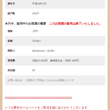
築年月
平成18年1月
総戸数
120戸
★只今、販売中のお部屋の概要
このお部屋の販売は終了いたしました。
価格
-万円
面積
74.00㎡
間取り
3bedrooms（3LDK）
管理費
月額12,600円 修繕積立金：月額7,400円
所在階
3F
お問い合わせ・ご内見のご予約はこちらからお気軽にどうぞ
□□□□□□□□□□□□□□□□□□□□□□□□□□□□□□□□□□□□□□□
いつも弊社ホームページをご覧頂き誠にありがとうございます。