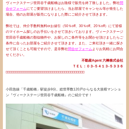
ヴィークステージ世田谷千歳船橋はお陰様で販売を終了致しました。弊社
問
合せフォーム
にてご要望頂けましたら、当お部屋でキャンセル等が発生した
場合、他のお部屋が販売になりました際にご紹介させて頂きます。
弊社では、仲介手数料無料orお値引（50％off、30％off、20％off）にて皆様
のマイホーム探しのお手伝いをさせて頂きいております。ヴィークステージ
世田谷千歳船橋の類似物件や、お探しのご条件等をお聞かせ頂けましたらご
条件に合ったお部屋をご紹介させて頂きます。また、ご来社頂き一緒に探さ
せて頂くことも可能ですので、是非弊社
問合せフォーム
よりお気軽にお問合
せください。
不動産Agent 六棒株式会社
ＴＥＬ：０３‐５４１３‐５３３６
□□□□□□□□□□□□□□□□□□□□□□□□□□□□□□□□□□□□□□□
小田急線「千歳船橋」駅徒歩9分。総世帯数120戸からなる大規模マンショ
ン『ヴィークステージ世田谷千歳船橋』のご紹介です！