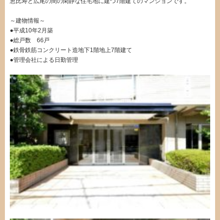
恵比寿と広尾の間の閑静な住宅地に建つ7階建てのマンションです。
～建物情報～
●平成10年2月築
●総戸数 66戸
●鉄骨鉄筋コンクリート造地下1階地上7階建て
●管理会社による日勤管理