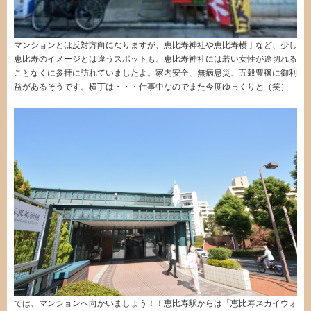
マンションとは反対方向になりますが、恵比寿神社や恵比寿横丁など、少し
恵比寿のイメージとは違うスポットも。恵比寿神社には若い女性が途切れる
ことなくに参拝に訪れていましたよ。家内安全、無病息災、五穀豊穣に御利
益があるそうです。横丁は・・・仕事中なのでまた今度ゆっくりと（笑）
では、マンションへ向かいましょう！！恵比寿駅からは「恵比寿スカイウォ