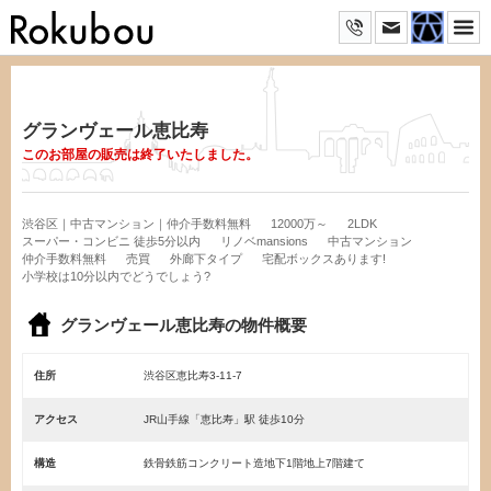
グランヴェール恵比寿
このお部屋の販売は終了いたしました。
渋谷区｜中古マンション｜仲介手数料無料
12000万～
2LDK
スーパー・コンビニ 徒歩5分以内
リノベmansions
中古マンション
仲介手数料無料
売買
外廊下タイプ
宅配ボックスあります!
小学校は10分以内でどうでしょう?
グランヴェール恵比寿の物件概要
住所
渋谷区恵比寿3-11-7
アクセス
JR山手線「恵比寿」駅 徒歩10分
構造
鉄骨鉄筋コンクリート造地下1階地上7階建て