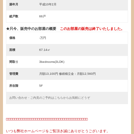
築年月
平成10年2月
総戸数
66戸
★只今、販売中のお部屋の概要
このお部屋の販売は終了いたしました。
価格
-万円
面積
67.14㎡
間取り
3bedrooms(3LDK)
管理費
月額13,100円 修繕積立金：月額12,560円
所在階
5F
お問い合わせ・ご内見のご予約はこちらからお気軽にどうぞ
・
□□□□□□□□□□□□□□□□□□□□□□□□□□□□□□□□□□□□□□□
いつも弊社ホームページをご覧頂き誠にありがとうございます。